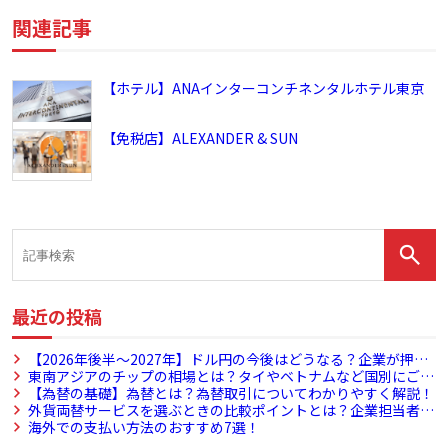
関連記事
【ホテル】ANAインターコンチネンタルホテル東京
【免税店】ALEXANDER & SUN
最近の投稿
【2026年後半～2027年】ドル円の今後はどうなる？企業が押さ
えたい為替動向とリスク対策
東南アジアのチップの相場とは？タイやベトナムなど国別にご紹
介！
【為替の基礎】為替とは？為替取引についてわかりやすく解説！
外貨両替サービスを選ぶときの比較ポイントとは？企業担当者が
確認すべき視点
海外での支払い方法のおすすめ7選！