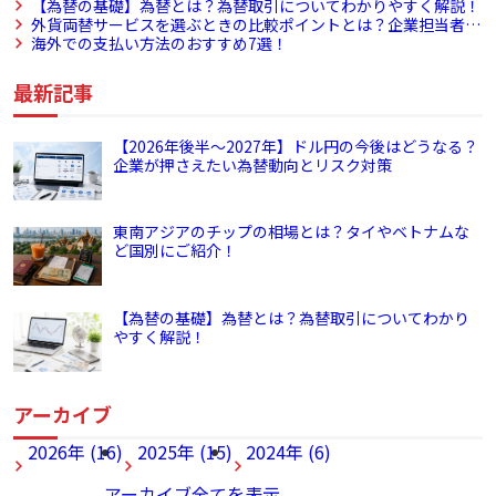
介！
【為替の基礎】為替とは？為替取引についてわかりやすく解説！
外貨両替サービスを選ぶときの比較ポイントとは？企業担当者が
確認すべき視点
海外での支払い方法のおすすめ7選！
最新記事
【2026年後半～2027年】ドル円の今後はどうなる？
企業が押さえたい為替動向とリスク対策
東南アジアのチップの相場とは？タイやベトナムな
ど国別にご紹介！
【為替の基礎】為替とは？為替取引についてわかり
やすく解説！
アーカイブ
2026年 (16)
2025年 (15)
2024年 (6)
アーカイブ全てを表示